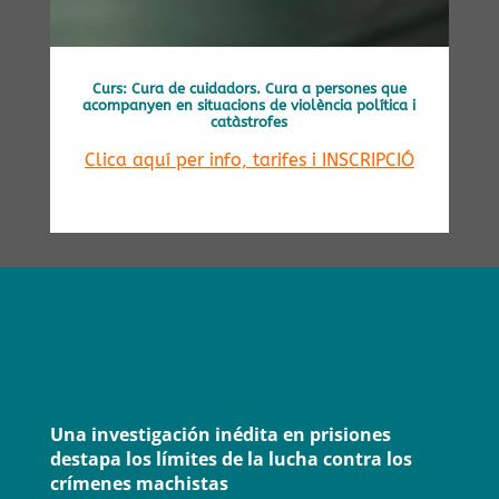
Curs: Cura de cuidadors. Cura a persones que
acompanyen en situacions de violència política i
catàstrofes
Clica aquí per info, tarifes i INSCRIPCIÓ
Una invest
igación inédi
ta en prisiones
destapa l
os l
ími
t
es
de la lu
cha con
tra l
os
crímenes machistas