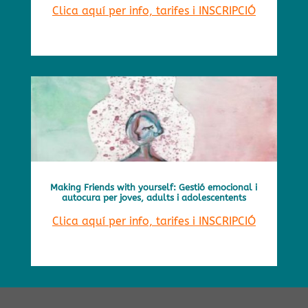
Clica aquí per info, tarifes i INSCRIPCIÓ
Making Friends with yourself: Gestió emocional i
autocura per joves, adults i adolescentents
Clica aquí per info, tarifes i INSCRIPCIÓ