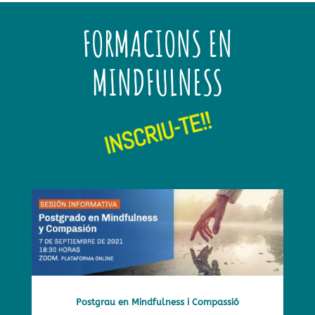
FORMACIONS EN
MINDFULNESS
INSCRIU-TE!!
Postgrau en Mindfulness i Compassió